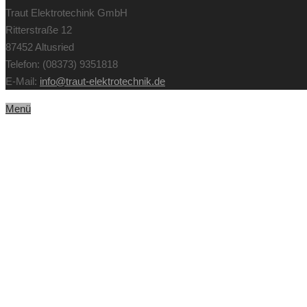
Traut Elektrotechink GmbH
Ritterstraße 12
87452 Altusried
Telefon: (08373) 9351818
E-Mail:
info@traut-elektrotechnik.de
Menü